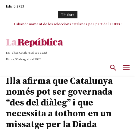
Edició 2933
TItulars
L’abandonament de les seleccions catalanes per part de la UFEC
espanyolitza l’esport del país
Els Països Catalans al teu abast
Dijous, 06 de agost del 2026
Illa afirma que Catalunya
només pot ser governada
“des del diàleg” i que
necessita a tothom en un
missatge per la Diada