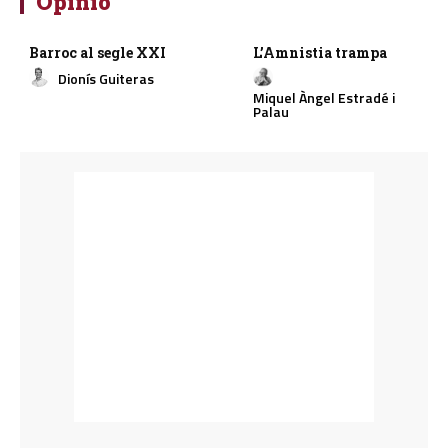
Opinió
Barroc al segle XXI
L’Amnistia trampa
Dionís Guiteras
Miquel Àngel Estradé i
Palau