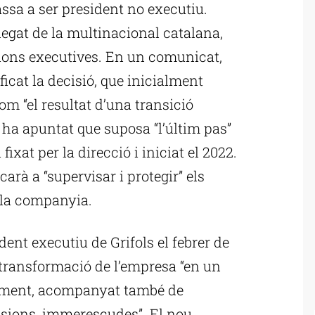
ssa a ser president no executiu.
legat de la multinacional catalana,
ions executives. En un comunicat,
icat la decisió, que inicialment
com “el resultat d’una transició
, ha apuntat que suposa “l’últim pas”
fixat per la direcció i iniciat el 2022.
arà a “supervisar i protegir” els
e la companyia.
nt executiu de Grifols el febrer de
a transformació de l’empresa “en un
xement, acompanyat també de
sions, immerescudes”. El nou