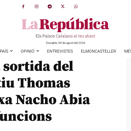
Els Països Catalans al teu abast
Dissabte, 08 de agost del 2026
PAÍS
OPINIÓ
ENTREVISTES
ELMONCASTELLER
MÉ
 sortida del
tiu Thomas
xa Nacho Abia
funcions