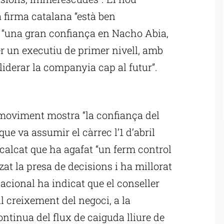
a firma catalana “està ben
a “una gran confiança en Nacho Abia,
r un executiu de primer nivell, amb
r liderar la companyia cap al futur”.
ublicitat
 moviment mostra “la confiança del
ue va assumir el càrrec l’1 d’abril
ecalcat que ha agafat “un ferm control
zat la presa de decisions i ha millorat
nacional ha indicat que el conseller
al creixement del negoci, a la
ontinua del flux de caiguda lliure de