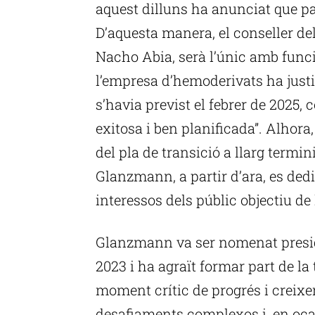
aquest dilluns ha anunciat que pa
D’aquesta manera, el conseller de
Nacho Abia, serà l’únic amb func
l’empresa d’hemoderivats ha justif
s’havia previst el febrer de 2025, 
exitosa i ben planificada”. Alhora
del pla de transició a llarg termini 
Glanzmann, a partir d’ara, es dedic
interessos dels públic objectiu d
Glanzmann va ser nomenat preside
2023 i ha agraït formar part de l
moment crític de progrés i crei
desafiaments complexos i, en oca