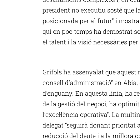
president no executiu sosté que l
posicionada per al futur” i mostr
qui en poc temps ha demostrat se
el talent i la visió necessàries pe
P
Grifols ha assenyalat que aquest
consell d’administració” en Abia, q
d’enguany. En aquesta línia, ha r
de la gestió del negoci, ha optimit
l’excel·lència operativa”. La multi
delegat “seguirà donant prioritat 
reducció del deute i a la millora c