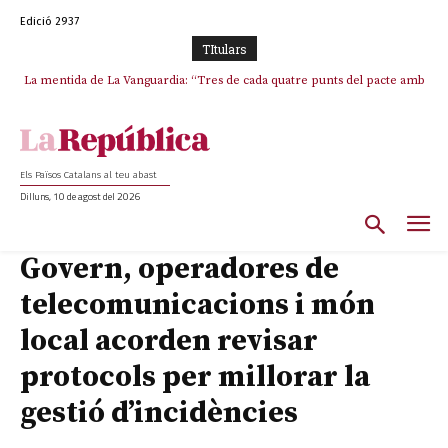
Edició 2937
TItulars
La mentida de La Vanguardia: “Tres de cada quatre punts del pacte amb
La covardia de l’independentisme català frena la caiguda de l’Estat a
ERC s’han complert”
Ceuta i Melilla
Els Països Catalans al teu abast
Dilluns, 10 de agost del 2026
Govern, operadores de
telecomunicacions i món
local acorden revisar
protocols per millorar la
gestió d’incidències