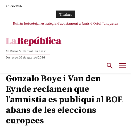
Edició 2936
TItulars
Rufián boicoteja l’estratègia d’acostament a Junts d’Oriol Junqueras
Els Països Catalans al teu abast
Diumenge, 09 de agost del 2026
Gonzalo Boye i Van den
Eynde reclamen que
l’amnistia es publiqui al BOE
abans de les eleccions
europees