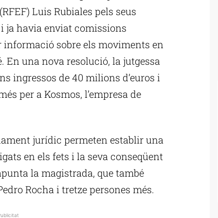
(RFEF) Luis Rubiales pels seus
 ja havia enviat comissions
ar informació sobre els moviments en
. En una nova resolució, la jutgessa
s ingressos de 40 milions d’euros i
més per a Kosmos, l’empresa de
fonament jurídic permeten establir una
igats en els fets i la seva conseqüent
 apunta la magistrada, que també
Pedro Rocha i tretze persones més.
ublicitat