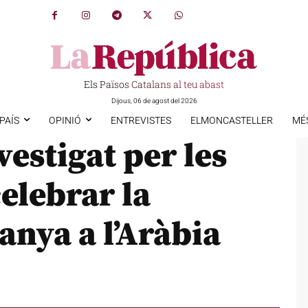
Els Països Catalans al teu abast
Dijous, 06 de agost del 2026
PAÍS
OPINIÓ
ENTREVISTES
ELMONCASTELLER
MÉ
vestigat per les
elebrar la
nya a l’Aràbia