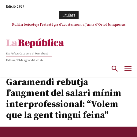
Edició 2937
TItulars
Rufián boicoteja l’estratègia d’acostament a Junts d’Oriol Junqueras
Els Països Catalans al teu abast
Dilluns, 10 de agost del 2026
Garamendi rebutja
l’augment del salari mínim
interprofessional: “Volem
que la gent tingui feina”