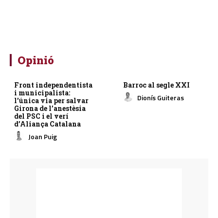
Opinió
Front independentista
Barroc al segle XXI
i municipalista:
Dionís Guiteras
l’única via per salvar
Girona de l’anestèsia
del PSC i el verí
d’Aliança Catalana
Joan Puig