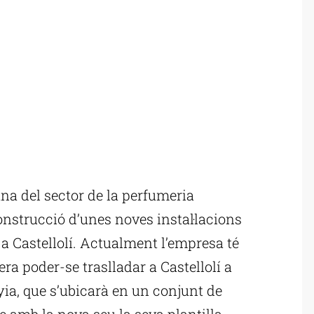
na del sector de la perfumeria
onstrucció d’unes noves instal·lacions
 a Castellolí. Actualment l’empresa té
era poder-se traslladar a Castellolí a
yia, que s’ubicarà en un conjunt de
e amb la nova seu la seva plantilla