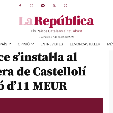
Els Països Catalans al teu abast
Divendres, 07 de agost del 2026
PAÍS
OPINIÓ
ENTREVISTES
ELMONCASTELLER
MÉ
 s’instal·la al
ra de Castellolí
ó d’11 MEUR