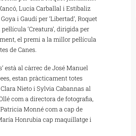
ancó, Lucía Carballal i Estíbaliz
oya i Gaudí per ‘Libertad’, Roquet
el·lícula ‘Creatura’, dirigida per
ent, el premi a la millor pel·lícula
tes de Canes.
s’ està al càrrec de José Manuel
àrees, estan pràcticament totes
 Clara Nieto i Sylvia Cabannas al
llé com a directora de fotografia,
t; Patricia Monné com a cap de
 María Honrubia cap maquillatge i