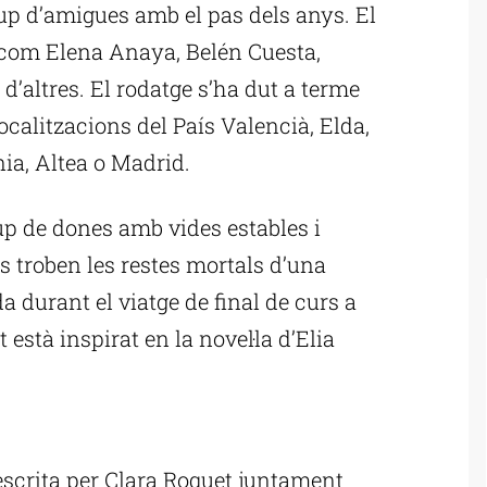
rup d’amigues amb el pas dels anys. El
com Elena Anaya, Belén Cuesta,
 d’altres. El rodatge s’ha dut a terme
ocalitzacions del País Valencià, Elda,
ia, Altea o Madrid.
rup de dones amb vides estables i
s troben les restes mortals d’una
 durant el viatge de final de curs a
 està inspirat en la novel·la d’Elia
ublicitat
à escrita per Clara Roquet juntament