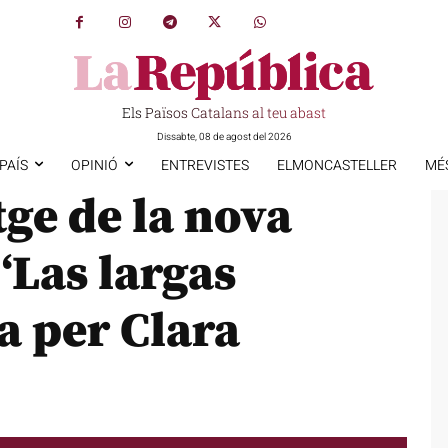
Els Països Catalans al teu abast
Dissabte, 08 de agost del 2026
PAÍS
OPINIÓ
ENTREVISTES
ELMONCASTELLER
MÉ
tge de la nova
‘Las largas
a per Clara