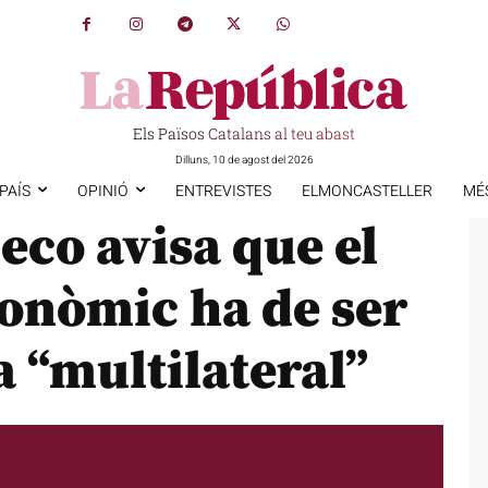
Els Països Catalans al teu abast
Dilluns, 10 de agost del 2026
PAÍS
OPINIÓ
ENTREVISTES
ELMONCASTELLER
MÉ
co avisa que el
onòmic ha de ser
 “multilateral”