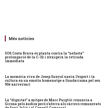
Més notícies
SOS Costa Brava es planta contra la “nefasta”
prolongació de la C-32 i n’exigeix la retirada
immediata
La memòria viva de Josep Sunyol uneix l’esport i la
cultura en un emotiu homenatge a Guadarrama pel seu
90è aniversari
La “dignitat” a mitges de Marc Puigtió: renuncia a
Girona pels àudios però s’aferra als càrrecs remunerats
de Sant Julià i el Consell Comarcal