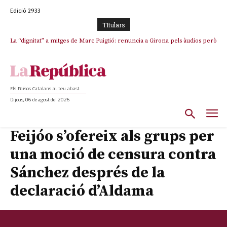
Edició 2933
TItulars
La “dignitat” a mitges de Marc Puigtió: renuncia a Girona pels àudios però
s’aferra als càrrecs remunerats de Sant Julià i el Consell Comarcal
Els Països Catalans al teu abast
Dijous, 06 de agost del 2026
Feijóo s’ofereix als grups per
una moció de censura contra
Sánchez després de la
declaració d’Aldama