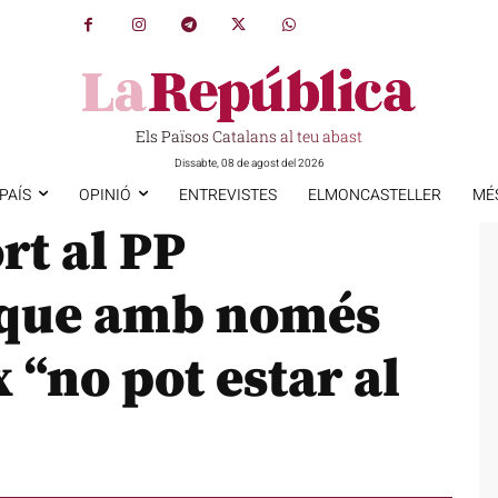
Els Països Catalans al teu abast
Dissabte, 08 de agost del 2026
PAÍS
OPINIÓ
ENTREVISTES
ELMONCASTELLER
MÉ
rt al PP
 que amb només
 “no pot estar al