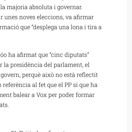
la majoria absoluta i governar.
r unes noves eleccions, va afirmar
mació que “desplega una lona i tira a
óo ha afirmat que “cinc diputats”
r la presidència del parlament, el
govern, perquè això no està reflectit
p referència al fet que el PP sí que ha
ment balear a Vox per poder formar
ats.
ublicitat