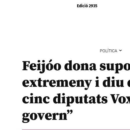
Edició 2935
POLÍTICA
Feijóo dona supo
extremeny i diu
cinc diputats Vox
govern”