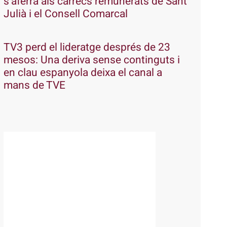
s’aferra als càrrecs remunerats de Sant
Julià i el Consell Comarcal
TV3 perd el lideratge després de 23
mesos: Una deriva sense continguts i
en clau espanyola deixa el canal a
mans de TVE