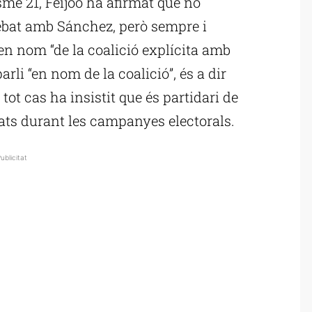
me 21, Feijóo ha afirmat que no
debat amb Sánchez, però sempre i
en nom “de la coalició explícita amb
li “en nom de la coalició”, és a dir
 tot cas ha insistit que és partidari de
ebats durant les campanyes electorals.
ublicitat