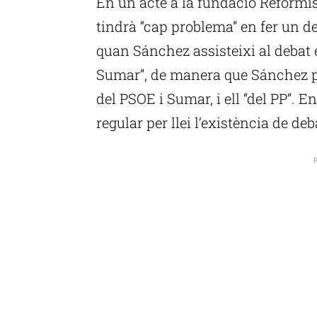
En un acte a la fundació Reformis
tindrà “cap problema” en fer un 
quan Sánchez assisteixi al debat 
Sumar”, de manera que Sánchez par
del PSOE i Sumar, i ell “del PP”. En
regular per llei l’existència de d
P