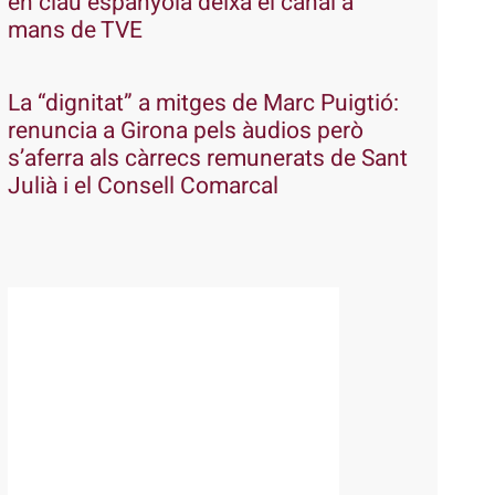
en clau espanyola deixa el canal a
mans de TVE
La “dignitat” a mitges de Marc Puigtió:
renuncia a Girona pels àudios però
s’aferra als càrrecs remunerats de Sant
Julià i el Consell Comarcal