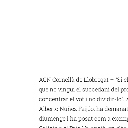
ACN Cornellà de Llobregat – “Si el
que no vingui el succedani del pr
concentrar el vot i no dividir-lo”.
Alberto Núñez Feijóo, ha demanat 
diumenge i ha posat com a exem
Galícia o el País Valencià, on s’ha