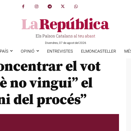
Els Països Catalans al teu abast
Divendres, 07 de agost del 2026
PAÍS
OPINIÓ
ENTREVISTES
ELMONCASTELLER
MÉ
ncentrar el vot
è no vingui” el
ni del procés”