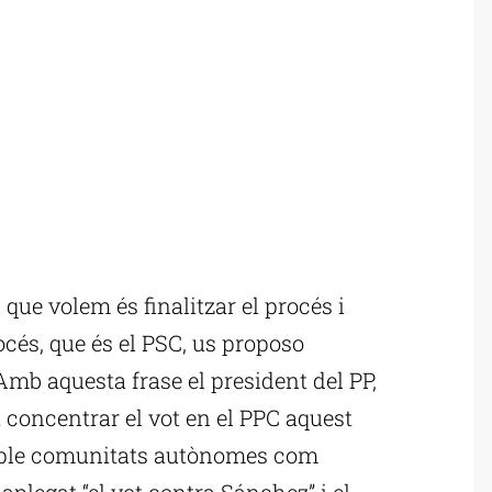
 que volem és finalitzar el procés i
océs, que és el PSC, us proposo
 Amb aquesta frase el president del PP,
concentrar el vot en el PPC aquest
ple comunitats autònomes com
 aplegat “el vot contra Sánchez” i el