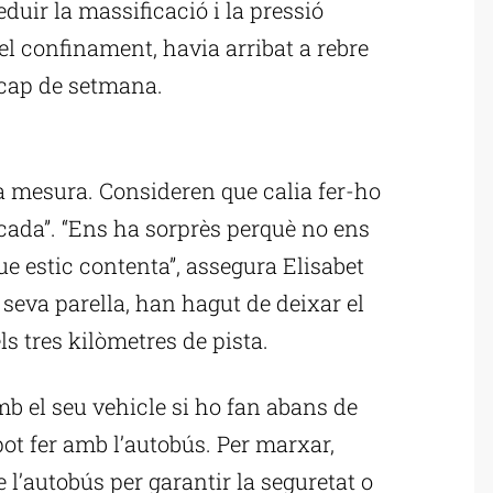
eduir la massificació i la pressió
l confinament, havia arribat a rebre
 cap de setmana.
ublicitat
la mesura. Consideren que calia fer-ho
cada”. “Ens ha sorprès perquè no ens
ue estic contenta”, assegura Elisabet
seva parella, han hagut de deixar el
els tres kilòmetres de pista.
b el seu vehicle si ho fan abans de
pot fer amb l’autobús. Per marxar,
e l’autobús per garantir la seguretat o