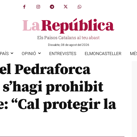
Els Països Catalans al teu abast
Dissabte, 08 de agost del 2026
PAÍS
OPINIÓ
ENTREVISTES
ELMONCASTELLER
MÉ
el Pedraforca
s’hagi prohibit
: “Cal protegir la