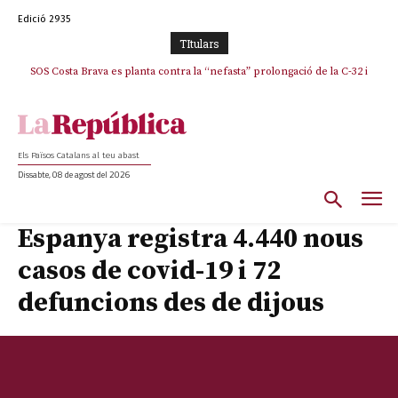
Edició 2935
TItulars
SOS Costa Brava es planta contra la “nefasta” prolongació de la C-32 i
La memòria viva de Josep Sunyol uneix l’esport i la cultura en un emotiu
homenatge a Guadarrama pel seu 90è aniversari
n’exigeix la retirada immediata
Els Països Catalans al teu abast
Dissabte, 08 de agost del 2026
Espanya registra 4.440 nous
casos de covid-19 i 72
defuncions des de dijous