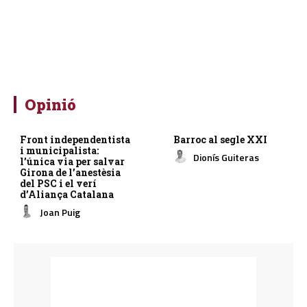
Opinió
Front independentista
Barroc al segle XXI
i municipalista:
Dionís Guiteras
l’única via per salvar
Girona de l’anestèsia
del PSC i el verí
d’Aliança Catalana
Joan Puig