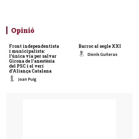
Opinió
Front independentista
Barroc al segle XXI
i municipalista:
Dionís Guiteras
l’única via per salvar
Girona de l’anestèsia
del PSC i el verí
d’Aliança Catalana
Joan Puig