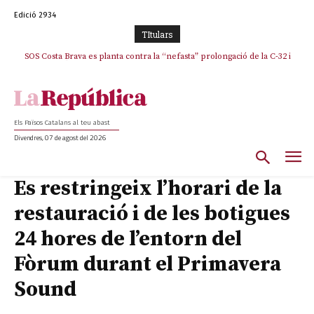
Edició 2934
TItulars
SOS Costa Brava es planta contra la “nefasta” prolongació de la C-32 i
n’exigeix la retirada immediata
Els Països Catalans al teu abast
Divendres, 07 de agost del 2026
Es restringeix l’horari de la
restauració i de les botigues
24 hores de l’entorn del
Fòrum durant el Primavera
Sound