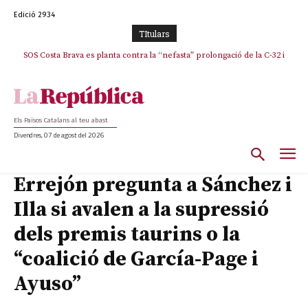
Edició 2934
TItulars
SOS Costa Brava es planta contra la “nefasta” prolongació de la C-32 i
n’exigeix la retirada immediata
Els Països Catalans al teu abast
Divendres, 07 de agost del 2026
Errejón pregunta a Sánchez i
Illa si avalen a la supressió
dels premis taurins o la
“coalició de García-Page i
Ayuso”