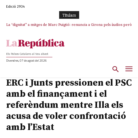
Edició 2934
TItulars
La “dignitat” a mitges de Marc Puigtió: renuncia a Girona pels àudios però
Junts exigeix que Catalunya quedi “fora” del repartiment dels menors
s’aferra als càrrecs remunerats de Sant Julià i el Consell Comarcal
migrants de Ceuta
Els Països Catalans al teu abast
Divendres, 07 de agost del 2026
ERC i Junts pressionen el PSC
amb el finançament i el
referèndum mentre Illa els
acusa de voler confrontació
amb l’Estat