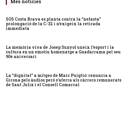
Més notícies
SOS Costa Brava es planta contra la “nefasta”
prolongació de la C-32 i n’exigeix la retirada
immediata
La memòria viva de Josep Sunyol uneix l’esport i la
cultura en un emotiu homenatge a Guadarrama pel seu
90è aniversari
La “dignitat” a mitges de Marc Puigtió: renuncia a
Girona pels àudios però s’aferra als càrrecs remunerats
de Sant Julià i el Consell Comarcal