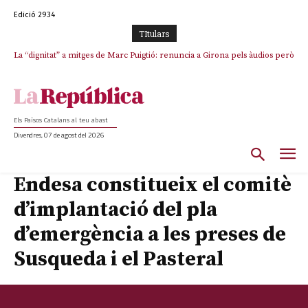
Edició 2934
TItulars
La “dignitat” a mitges de Marc Puigtió: renuncia a Girona pels àudios però
s’aferra als càrrecs remunerats de Sant Julià i el Consell Comarcal
Els Països Catalans al teu abast
Divendres, 07 de agost del 2026
Endesa constitueix el comitè
d’implantació del pla
d’emergència a les preses de
Susqueda i el Pasteral