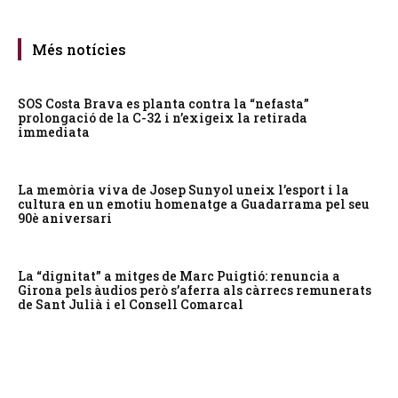
Més notícies
SOS Costa Brava es planta contra la “nefasta”
prolongació de la C-32 i n’exigeix la retirada
immediata
La memòria viva de Josep Sunyol uneix l’esport i la
cultura en un emotiu homenatge a Guadarrama pel seu
90è aniversari
La “dignitat” a mitges de Marc Puigtió: renuncia a
Girona pels àudios però s’aferra als càrrecs remunerats
de Sant Julià i el Consell Comarcal