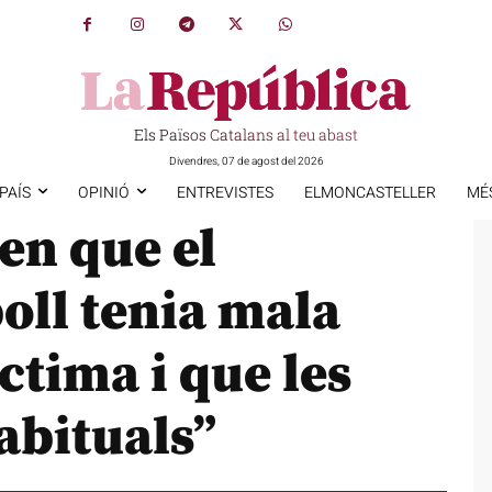
Els Països Catalans al teu abast
Divendres, 07 de agost del 2026
PAÍS
OPINIÓ
ENTREVISTES
ELMONCASTELLER
MÉ
ten que el
oll tenia mala
ctima i que les
abituals”