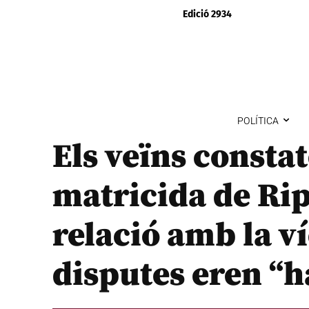
Edició 2934
POLÍTICA
Els veïns consta
matricida de Rip
relació amb la ví
disputes eren “h