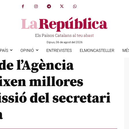
Els Països Catalans al teu abast
Dijous, 06 de agost del 2026
PAÍS
OPINIÓ
ENTREVISTES
ELMONCASTELLER
MÉ
de l’Agència
ixen millores
issió del secretari
a