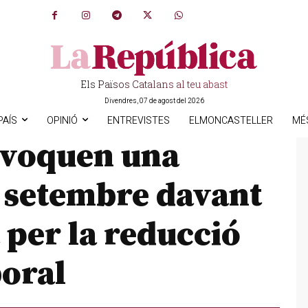
Els Països Catalans al teu abast
Divendres, 07 de agost del 2026
PAÍS
OPINIÓ
ENTREVISTES
ELMONCASTELLER
MÉ
onvoquen una
e setembre davant
 per la reducció
boral