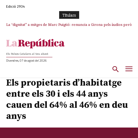
Edició 2934
TItulars
La “dignitat” a mitges de Marc Puigtió: renuncia a Girona pels àudios però
Junts exigeix que Catalunya quedi “fora” del repartiment dels menors
s’aferra als càrrecs remunerats de Sant Julià i el Consell Comarcal
migrants de Ceuta
Els Països Catalans al teu abast
Divendres, 07 de agost del 2026
Els propietaris d’habitatge
entre els 30 i els 44 anys
cauen del 64% al 46% en deu
anys