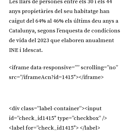
Les llars de persones entre els 30 i els 44
anys propietàries del seu habitatge han
caigut del 64% al 46% els últims deu anys a
Catalunya, segons l’enquesta de condicions
de vida del 2023 que elaboren anualment
INE i Idescat.
<iframe data-responsive=”” scrolling=”no”
src=”/iframeAcn?id=1415″></iframe>
Publicitat
<div class=”label-container”><input
id=”check_id1415″ type=”checkbox” />
<label for=”check_id1415″> </label>