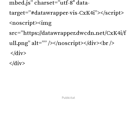
mbed.js” charset=”utf-8″ data-
target=”#datawrapper-vis-CxK4i”></script>
<noscript><img
src=”https://datawrapper.dwcdn.net/CxK4i/f
ull.png” alt=”” /></noscript></div><br />
</div>
</div>
Publicitat