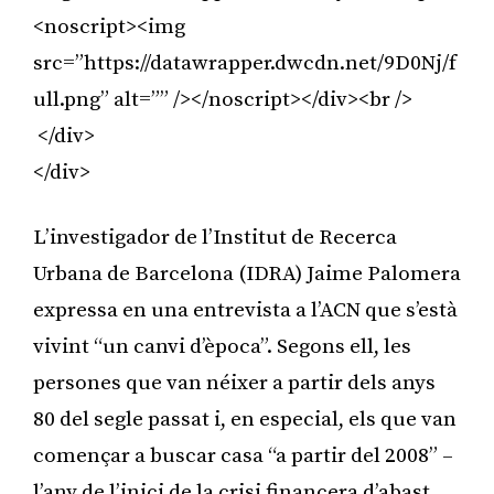
<noscript><img
src=”https://datawrapper.dwcdn.net/9D0Nj/f
ull.png” alt=”” /></noscript></div><br />
</div>
</div>
L’investigador de l’Institut de Recerca
Urbana de Barcelona (IDRA) Jaime Palomera
expressa en una entrevista a l’ACN que s’està
vivint “un canvi d’època”. Segons ell, les
persones que van néixer a partir dels anys
80 del segle passat i, en especial, els que van
començar a buscar casa “a partir del 2008” –
l’any de l’inici de la crisi financera d’abast