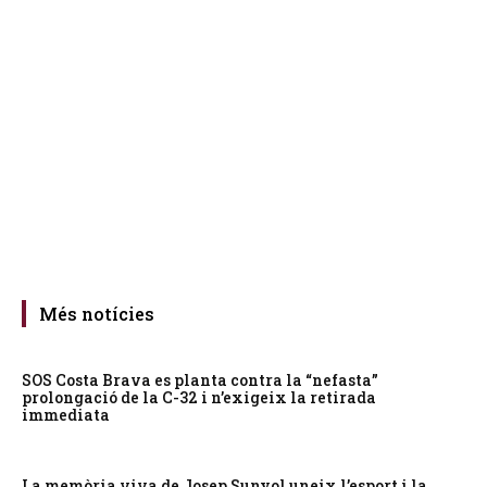
Més notícies
SOS Costa Brava es planta contra la “nefasta”
prolongació de la C-32 i n’exigeix la retirada
immediata
La memòria viva de Josep Sunyol uneix l’esport i la