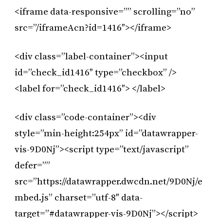
<iframe data-responsive=”” scrolling=”no”
src=”/iframeAcn?id=1416″></iframe>
<div class=”label-container”><input
id=”check_id1416″ type=”checkbox” />
<label for=”check_id1416″> </label>
<div class=”code-container”><div
style=”min-height:254px” id=”datawrapper-
vis-9D0Nj”><script type=”text/javascript”
defer=””
src=”https://datawrapper.dwcdn.net/9D0Nj/e
mbed.js” charset=”utf-8″ data-
target=”#datawrapper-vis-9D0Nj”></script>