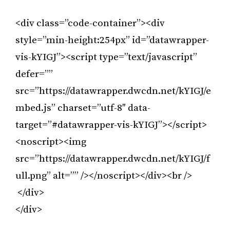
<div class=”code-container”><div
style=”min-height:254px” id=”datawrapper-
vis-kYIGJ”><script type=”text/javascript”
defer=””
src=”https://datawrapper.dwcdn.net/kYIGJ/e
mbed.js” charset=”utf-8″ data-
target=”#datawrapper-vis-kYIGJ”></script>
<noscript><img
src=”https://datawrapper.dwcdn.net/kYIGJ/f
ull.png” alt=”” /></noscript></div><br />
</div>
</div>