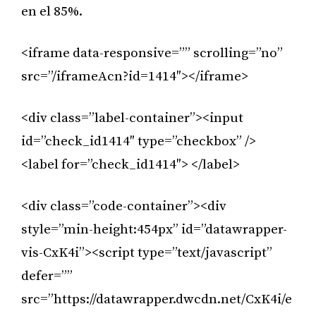
en el 85%.
<iframe data-responsive=”” scrolling=”no”
src=”/iframeAcn?id=1414″></iframe>
<div class=”label-container”><input
id=”check_id1414″ type=”checkbox” />
<label for=”check_id1414″> </label>
<div class=”code-container”><div
style=”min-height:454px” id=”datawrapper-
vis-CxK4i”><script type=”text/javascript”
defer=””
src=”https://datawrapper.dwcdn.net/CxK4i/e