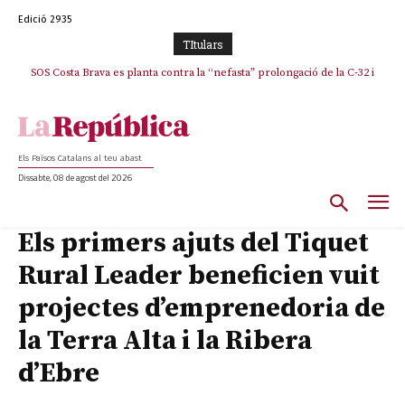
Edició 2935
TItulars
SOS Costa Brava es planta contra la “nefasta” prolongació de la C-32 i
n’exigeix la retirada immediata
Els Països Catalans al teu abast
Dissabte, 08 de agost del 2026
Els primers ajuts del Tiquet
Rural Leader beneficien vuit
projectes d’emprenedoria de
la Terra Alta i la Ribera
d’Ebre