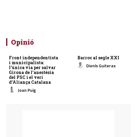
Opinió
Front independentista
Barroc al segle XXI
i municipalista:
Dionís Guiteras
l’única via per salvar
Girona de l’anestèsia
del PSC i el verí
d’Aliança Catalana
Joan Puig