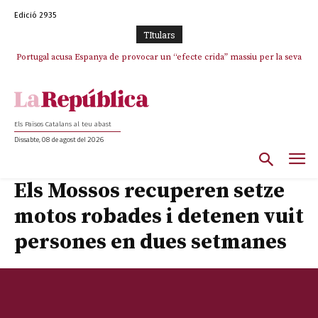
Edició 2935
TItulars
Portugal acusa Espanya de provocar un “efecte crida” massiu per la seva
El col·lapse de l’operació de Marc Puigtió a Girona: desbandada de
l’oportunisme i fracàs de ‘Militància Decidim’
“manca de regulació” migratòria
Els Països Catalans al teu abast
Dissabte, 08 de agost del 2026
Els Mossos recuperen setze
motos robades i detenen vuit
persones en dues setmanes