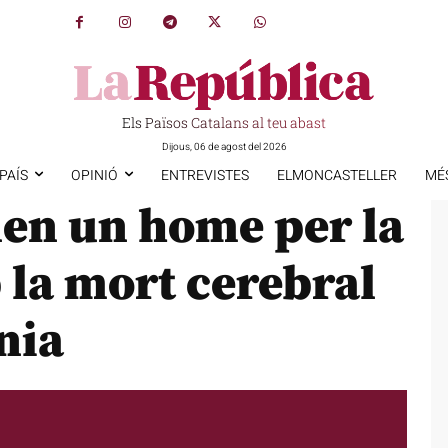
Els Països Catalans al teu abast
Dijous, 06 de agost del 2026
PAÍS
OPINIÓ
ENTREVISTES
ELMONCASTELLER
MÉ
nen un home per la
 la mort cerebral
énia