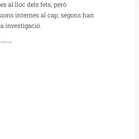
s al lloc dels fets, però
sions internes al cap, segons han
la investigació.
ublicitat