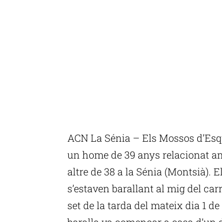
ACN La Sénia – Els Mossos d’Esq
un home de 39 anys relacionat amb
altre de 38 a la Sénia (Montsià). 
s’estaven barallant al mig del car
set de la tarda del mateix dia 1 de
baralla va començar a casa d’un d’