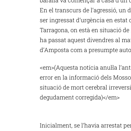
En el transcurs de l’agressió, un 
ser ingressat d’urgència en estat c
Tarragona, on està en situació de 
ha passat aquest divendres al matí
d’Amposta com a presumpte autor 
<em>(Aquesta notícia anul·la l’an
error en la informació dels Mosso
situació de mort cerebral irreversi
degudament corregida)</em>
P
Inicialment, se l’havia arrestat pe