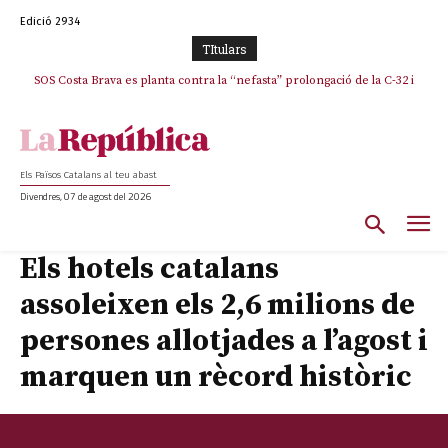
Edició 2934
TItulars
SOS Costa Brava es planta contra la “nefasta” prolongació de la C-32 i
La memòria viva de Josep Sunyol uneix l’esport i la cultura en un emotiu
homenatge a Guadarrama pel seu 90è aniversari
n’exigeix la retirada immediata
Els Països Catalans al teu abast
Divendres, 07 de agost del 2026
Els hotels catalans
assoleixen els 2,6 milions de
persones allotjades a l’agost i
marquen un rècord històric