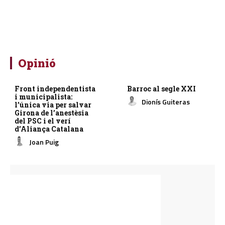
Opinió
Front independentista
Barroc al segle XXI
i municipalista:
Dionís Guiteras
l’única via per salvar
Girona de l’anestèsia
del PSC i el verí
d’Aliança Catalana
Joan Puig