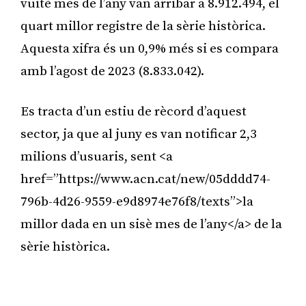
vuitè mes de l’any van arribar a 8.912.494, el
quart millor registre de la sèrie històrica.
Aquesta xifra és un 0,9% més si es compara
amb l’agost de 2023 (8.833.042).
Es tracta d’un estiu de rècord d’aquest
sector, ja que al juny es van notificar 2,3
milions d’usuaris, sent <a
href=”https://www.acn.cat/new/05dddd74-
796b-4d26-9559-e9d8974e76f8/texts”>la
millor dada en un sisè mes de l’any</a> de la
sèrie històrica.
Publicitat