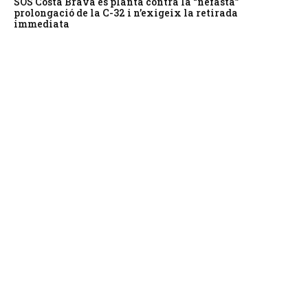
SOS Costa Brava es planta contra la “nefasta”
prolongació de la C-32 i n’exigeix la retirada
immediata