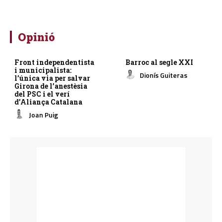
Opinió
Front independentista
Barroc al segle XXI
i municipalista:
Dionís Guiteras
l’única via per salvar
Girona de l’anestèsia
del PSC i el verí
d’Aliança Catalana
Joan Puig