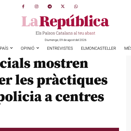
Els Països Catalans al teu abast
Diumenge, 09 de agost del 2026
PAÍS
OPINIÓ
ENTREVISTES
ELMONCASTELLER
MÉ
cials mostren
er les pràctiques
policia a centres