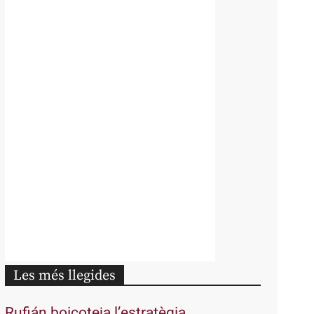
Les més llegides
Rufián boicoteja l’estratègia