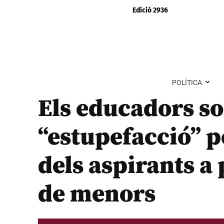
Edició 2936
POLÍTICA
Els educadors so
“estupefacció” p
dels aspirants a 
de menors