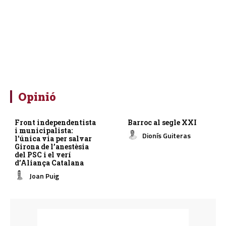
Opinió
Front independentista
Barroc al segle XXI
i municipalista:
Dionís Guiteras
l’única via per salvar
Girona de l’anestèsia
del PSC i el verí
d’Aliança Catalana
Joan Puig