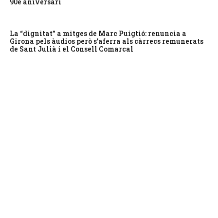
90è aniversari
La “dignitat” a mitges de Marc Puigtió: renuncia a
Girona pels àudios però s’aferra als càrrecs remunerats
de Sant Julià i el Consell Comarcal