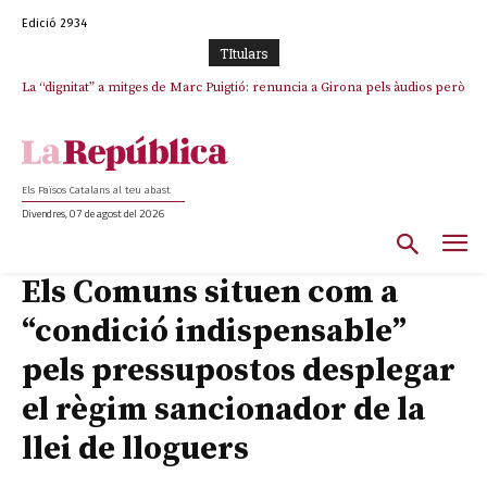
Edició 2934
TItulars
La “dignitat” a mitges de Marc Puigtió: renuncia a Girona pels àudios però
s’aferra als càrrecs remunerats de Sant Julià i el Consell Comarcal
Els Països Catalans al teu abast
Divendres, 07 de agost del 2026
Els Comuns situen com a
“condició indispensable”
pels pressupostos desplegar
el règim sancionador de la
llei de lloguers