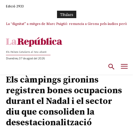
Edició 2933
TItulars
La “dignitat” a mitges de Marc Puigtió: renuncia a Girona pels àudios però
s’aferra als càrrecs remunerats de Sant Julià i el Consell Comarcal
Els Països Catalans al teu abast
Divendres, 07 de agost del 2026
Els càmpings gironins
registren bones ocupacions
durant el Nadal i el sector
diu que consoliden la
desestacionalització