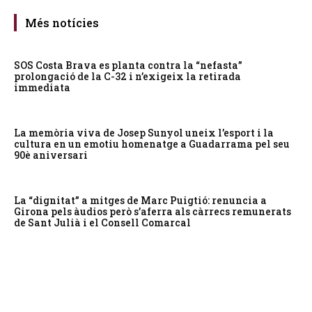
Més notícies
SOS Costa Brava es planta contra la “nefasta”
prolongació de la C-32 i n’exigeix la retirada
immediata
La memòria viva de Josep Sunyol uneix l’esport i la
cultura en un emotiu homenatge a Guadarrama pel seu
90è aniversari
La “dignitat” a mitges de Marc Puigtió: renuncia a
Girona pels àudios però s’aferra als càrrecs remunerats
de Sant Julià i el Consell Comarcal