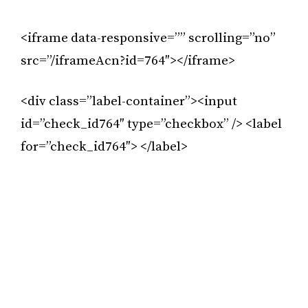
Publicitat
<iframe data-responsive=”” scrolling=”no”
src=”/iframeAcn?id=764″></iframe>
<div class=”label-container”><input
id=”check_id764″ type=”checkbox” /> <label
for=”check_id764″> </label>