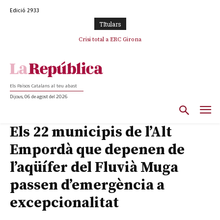
Edició 2933
TItulars
L’abandonament de les seleccions catalanes per part de la UFEC
Crisi total a ERC Girona
espanyolitza l’esport del país
Els Països Catalans al teu abast
Dijous, 06 de agost del 2026
Els 22 municipis de l’Alt
Empordà que depenen de
l’aqüífer del Fluvià Muga
passen d’emergència a
excepcionalitat