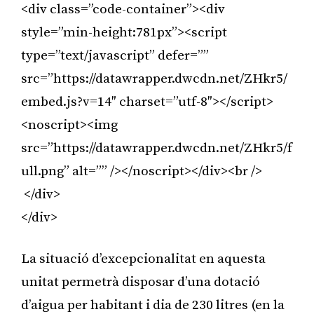
<div class=”code-container”><div
style=”min-height:781px”><script
type=”text/javascript” defer=””
src=”https://datawrapper.dwcdn.net/ZHkr5/
embed.js?v=14″ charset=”utf-8″></script>
<noscript><img
src=”https://datawrapper.dwcdn.net/ZHkr5/f
ull.png” alt=”” /></noscript></div><br />
</div>
</div>
La situació d’excepcionalitat en aquesta
unitat permetrà disposar d’una dotació
d’aigua per habitant i dia de 230 litres (en la