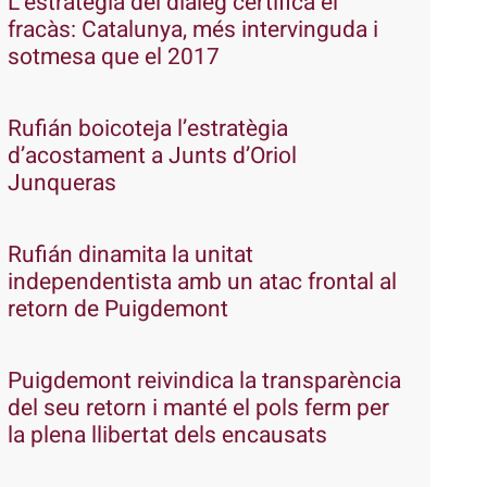
L’estratègia del diàleg certifica el
fracàs: Catalunya, més intervinguda i
sotmesa que el 2017
Rufián boicoteja l’estratègia
d’acostament a Junts d’Oriol
Junqueras
Rufián dinamita la unitat
independentista amb un atac frontal al
retorn de Puigdemont
Puigdemont reivindica la transparència
del seu retorn i manté el pols ferm per
la plena llibertat dels encausats