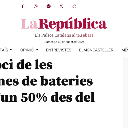
Els Països Catalans al teu abast
Diumenge, 09 de agost del 2026
PAÍS
OPINIÓ
ENTREVISTES
ELMONCASTELLER
MÉ
ci de les
es de bateries
un 50% des del