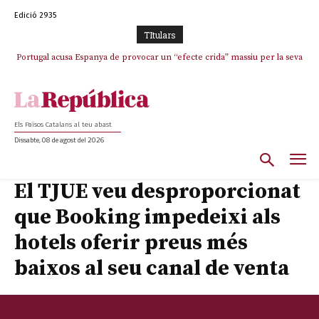
Edició 2935
TItulars
Portugal acusa Espanya de provocar un “efecte crida” massiu per la seva
“manca de regulació” migratòria
Els Països Catalans al teu abast
Dissabte, 08 de agost del 2026
El TJUE veu desproporcionat
que Booking impedeixi als
hotels oferir preus més
baixos al seu canal de venta