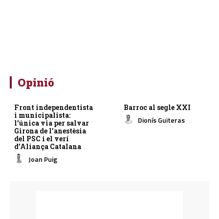
Opinió
Front independentista
Barroc al segle XXI
i municipalista:
Dionís Guiteras
l’única via per salvar
Girona de l’anestèsia
del PSC i el verí
d’Aliança Catalana
Joan Puig