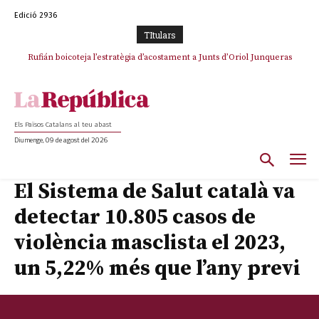
Edició 2936
TItulars
Rufián boicoteja l’estratègia d’acostament a Junts d’Oriol Junqueras
Rufián dinamita la unitat independentista amb un atac frontal al retorn
de Puigdemont
Els Països Catalans al teu abast
Diumenge, 09 de agost del 2026
El Sistema de Salut català va
detectar 10.805 casos de
violència masclista el 2023,
un 5,22% més que l’any previ