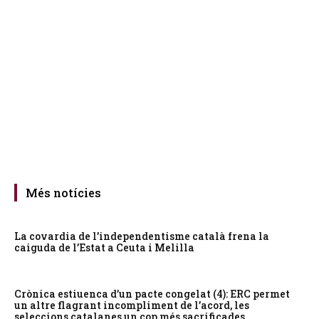
Més notícies
La covardia de l’independentisme català frena la
caiguda de l’Estat a Ceuta i Melilla
Crònica estiuenca d’un pacte congelat (4): ERC permet
un altre flagrant incompliment de l’acord, les
seleccions catalanes un cop més sacrificades