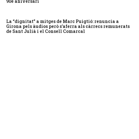
90è aniversari
La “dignitat” a mitges de Marc Puigtió: renuncia a
Girona pels àudios però s’aferra als càrrecs remunerats
de Sant Julià i el Consell Comarcal