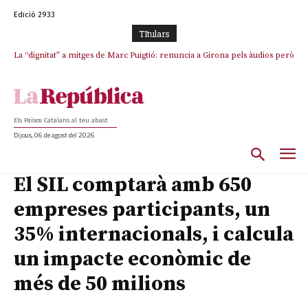
Edició 2933
TItulars
La “dignitat” a mitges de Marc Puigtió: renuncia a Girona pels àudios però
s’aferra als càrrecs remunerats de Sant Julià i el Consell Comarcal
Els Països Catalans al teu abast
Dijous, 06 de agost del 2026
El SIL comptarà amb 650
empreses participants, un
35% internacionals, i calcula
un impacte econòmic de
més de 50 milions