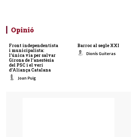
Opinió
Front independentista
Barroc al segle XXI
i municipalista:
Dionís Guiteras
l’única via per salvar
Girona de l’anestèsia
del PSC i el verí
d’Aliança Catalana
Joan Puig