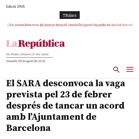
Edició 2935
TItulars
La memòria viva de Josep Sunyol uneix l’esport i la cultura en un emotiu
homenatge a Guadarrama pel seu 90è aniversari
Els Països Catalans al teu abast
Dissabte, 08 de agost del 2026
El SARA desconvoca la vaga
prevista pel 23 de febrer
després de tancar un acord
amb l’Ajuntament de
Barcelona