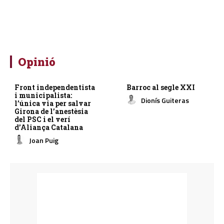
Opinió
Front independentista
Barroc al segle XXI
i municipalista:
Dionís Guiteras
l’única via per salvar
Girona de l’anestèsia
del PSC i el verí
d’Aliança Catalana
Joan Puig