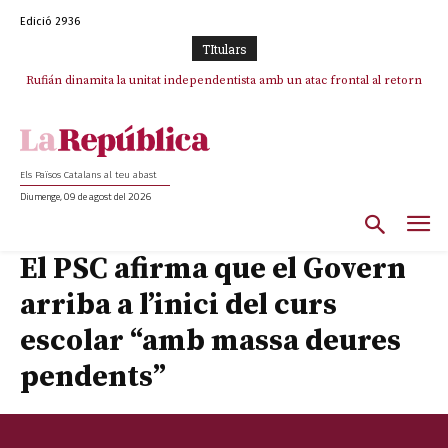
Edició 2936
TItulars
Rufián dinamita la unitat independentista amb un atac frontal al retorn
de Puigdemont
Els Països Catalans al teu abast
Diumenge, 09 de agost del 2026
El PSC afirma que el Govern
arriba a l’inici del curs
escolar “amb massa deures
pendents”