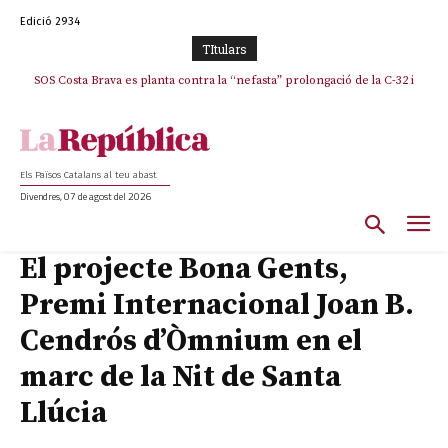
Edició 2934
TItulars
SOS Costa Brava es planta contra la “nefasta” prolongació de la C-32 i
n’exigeix la retirada immediata
Els Països Catalans al teu abast
Divendres, 07 de agost del 2026
El projecte Bona Gents,
Premi Internacional Joan B.
Cendrós d’Òmnium en el
marc de la Nit de Santa
Llúcia