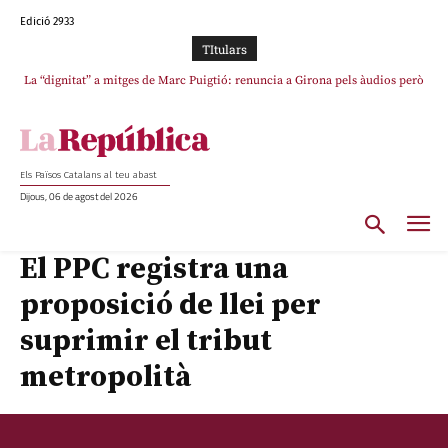
Edició 2933
TItulars
La “dignitat” a mitges de Marc Puigtió: renuncia a Girona pels àudios però
Junts exigeix que Catalunya quedi “fora” del repartiment dels menors
s’aferra als càrrecs remunerats de Sant Julià i el Consell Comarcal
migrants de Ceuta
Els Països Catalans al teu abast
Dijous, 06 de agost del 2026
El PPC registra una
proposició de llei per
suprimir el tribut
metropolità