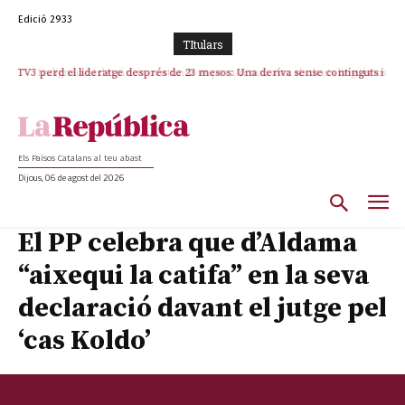
Edició 2933
TItulars
TV3 perd el lideratge després de 23 mesos: Una deriva sense continguts i
Indignació i denúncia contundent per un nou atac als drets lingüístics i a
en clau espanyola deixa el canal a mans de TVE
la dignitat humana a la Jonquera
Els Països Catalans al teu abast
Dijous, 06 de agost del 2026
El PP celebra que d’Aldama
“aixequi la catifa” en la seva
declaració davant el jutge pel
‘cas Koldo’