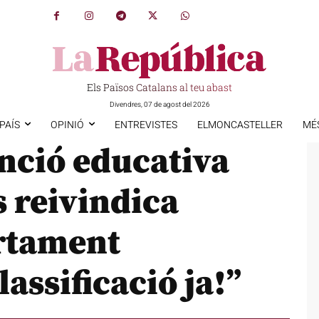
Els Països Catalans al teu abast
Divendres, 07 de agost del 2026
PAÍS
OPINIÓ
ENTREVISTES
ELMONCASTELLER
MÉ
enció educativa
es reivindica
rtament
assificació ja!”