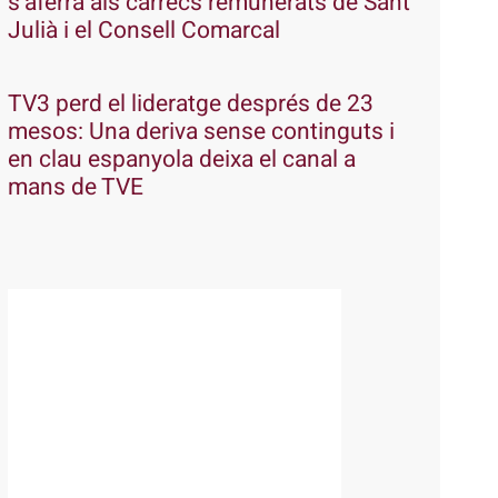
s’aferra als càrrecs remunerats de Sant
Julià i el Consell Comarcal
TV3 perd el lideratge després de 23
mesos: Una deriva sense continguts i
en clau espanyola deixa el canal a
mans de TVE