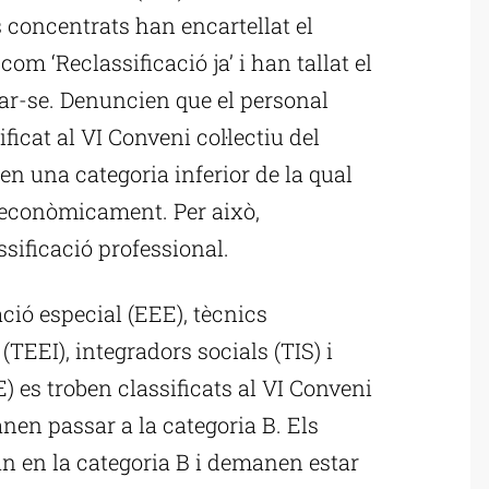
s concentrats han encartellat el
om ‘Reclassificació ja’ i han tallat el
tar-se. Denuncien que el personal
ficat al VI Conveni col·lectiu del
 en una categoria inferior de la qual
a econòmicament. Per això,
assificació professional.
ció especial (EEE), tècnics
(TEEI), integradors socials (TIS) i
) es troben classificats al VI Conveni
anen passar a la categoria B. Els
tan en la categoria B i demanen estar