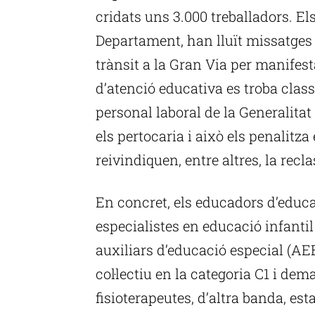
cridats uns 3.000 treballadors. El
Departament, han lluït missatges c
trànsit a la Gran Via per manifes
d’atenció educativa es troba classi
personal laboral de la Generalitat
els pertocaria i això els penalitz
reivindiquen, entre altres, la recl
En concret, els educadors d’educa
especialistes en educació infantil 
auxiliars d’educació especial (AEE
col·lectiu en la categoria C1 i dem
fisioterapeutes, d’altra banda, es