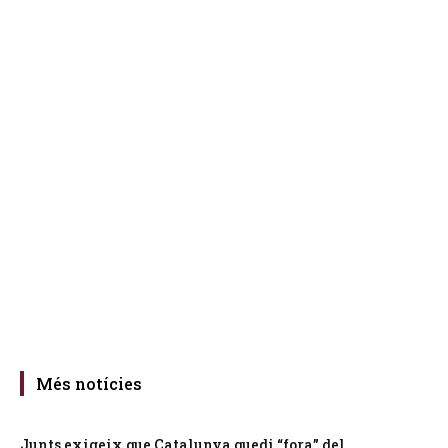
Més notícies
Junts exigeix que Catalunya quedi “fora” del