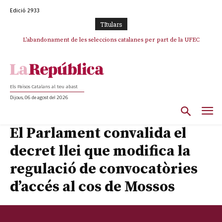
Edició 2933
TItulars
TV3 perd el lideratge després de 23 mesos: Una deriva sense continguts i
L’abandonament de les seleccions catalanes per part de la UFEC
en clau espanyola deixa el canal a mans de TVE
espanyolitza l’esport del país
Els Països Catalans al teu abast
Dijous, 06 de agost del 2026
El Parlament convalida el
decret llei que modifica la
regulació de convocatòries
d’accés al cos de Mossos