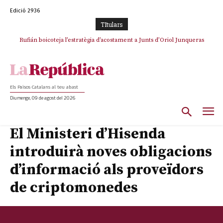
Edició 2936
TItulars
Rufián boicoteja l’estratègia d’acostament a Junts d’Oriol Junqueras
Els Països Catalans al teu abast
Diumenge, 09 de agost del 2026
El Ministeri d’Hisenda
introduirà noves obligacions
d’informació als proveïdors
de criptomonedes