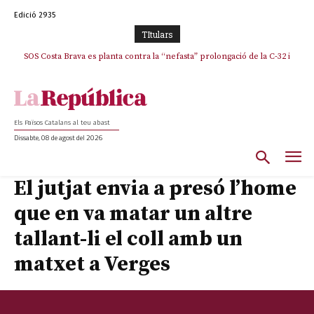
Edició 2935
TItulars
SOS Costa Brava es planta contra la “nefasta” prolongació de la C-32 i
La memòria viva de Josep Sunyol uneix l’esport i la cultura en un emotiu
homenatge a Guadarrama pel seu 90è aniversari
n’exigeix la retirada immediata
Els Països Catalans al teu abast
Dissabte, 08 de agost del 2026
El jutjat envia a presó l’home
que en va matar un altre
tallant-li el coll amb un
matxet a Verges