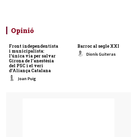
Opinió
Front independentista
Barroc al segle XXI
i municipalista:
Dionís Guiteras
l’única via per salvar
Girona de l’anestèsia
del PSC i el verí
d’Aliança Catalana
Joan Puig