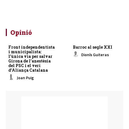
Opinió
Front independentista
Barroc al segle XXI
i municipalista:
Dionís Guiteras
l’única via per salvar
Girona de l’anestèsia
del PSC i el verí
d’Aliança Catalana
Joan Puig