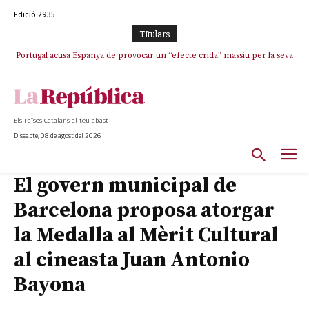
Edició 2935
TItulars
Portugal acusa Espanya de provocar un “efecte crida” massiu per la seva
El col·lapse de l’operació de Marc Puigtió a Girona: desbandada de
l’oportunisme i fracàs de ‘Militància Decidim’
“manca de regulació” migratòria
Els Països Catalans al teu abast
Dissabte, 08 de agost del 2026
El govern municipal de
Barcelona proposa atorgar
la Medalla al Mèrit Cultural
al cineasta Juan Antonio
Bayona