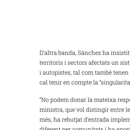
D’altra banda, Sánchez ha insisti
territoris i sectors afectats un s
i autopistes, tal com també tenen 
cal tenir en compte la “singularitat
“No podem donar la mateixa respos
ministra, que vol distingir entre 
més, ha rebutjat d’entrada impl
diferent per comunitats i ha apost