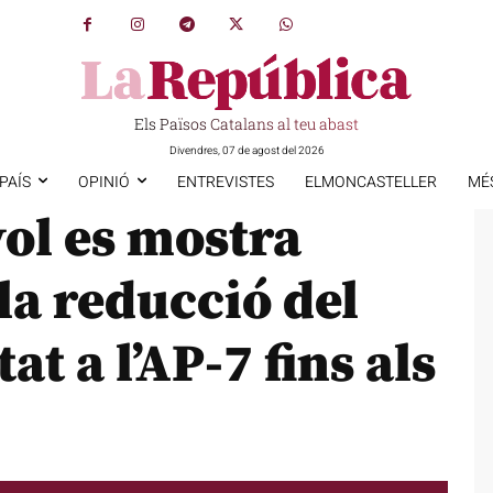
Els Països Catalans al teu abast
Divendres, 07 de agost del 2026
PAÍS
OPINIÓ
ENTREVISTES
ELMONCASTELLER
MÉ
ol es mostra
la reducció del
tat a l’AP-7 fins als