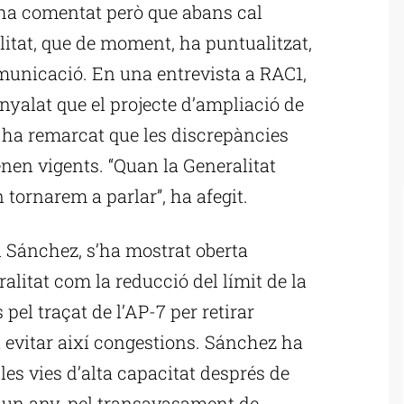
ha comentat però que abans cal
litat, que de moment, ha puntualitzat,
unicació. En una entrevista a RAC1,
nyalat que el projecte d’ampliació de
 i ha remarcat que les discrepàncies
enen vigents. “Quan la Generalitat
n tornarem a parlar”, ha afegit.
l Sánchez, s’ha mostrat oberta
ralitat com la reducció del límit de la
 pel traçat de l’AP-7 per retirar
i evitar així congestions. Sánchez ha
es vies d’alta capacitat després de
fa un any, pel transavasament de