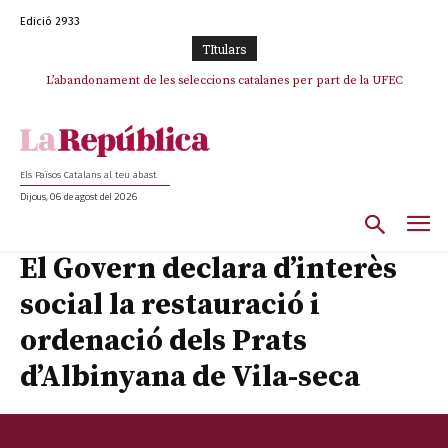
Edició 2933
TItulars
TV3 perd el lideratge després de 23 mesos: Una deriva sense continguts i
L’abandonament de les seleccions catalanes per part de la UFEC
en clau espanyola deixa el canal a mans de TVE
espanyolitza l’esport del país
Els Països Catalans al teu abast
Dijous, 06 de agost del 2026
El Govern declara d’interès
social la restauració i
ordenació dels Prats
d’Albinyana de Vila-seca