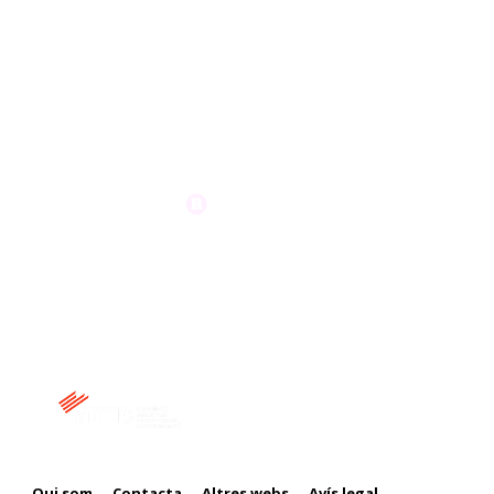
Membre de:
Qui som
Contacta
Altres webs
Avís legal