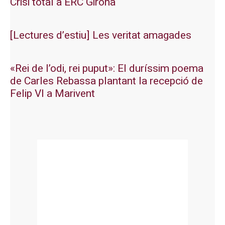
Crisi total a ERC Girona
[Lectures d’estiu] Les veritat amagades
«Rei de l’odi, rei puput»: El duríssim poema
de Carles Rebassa plantant la recepció de
Felip VI a Marivent