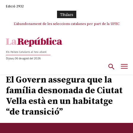
Edició 2932
TItulars
TV3 perd el lideratge després de 23 mesos: Una deriva sense continguts i
L’abandonament de les seleccions catalanes per part de la UFEC
en clau espanyola deixa el canal a mans de TVE
espanyolitza l’esport del país
Els Països Catalans al teu abast
Dijous, 06 de agost del 2026
El Govern assegura que la
família desnonada de Ciutat
Vella està en un habitatge
“de transició”