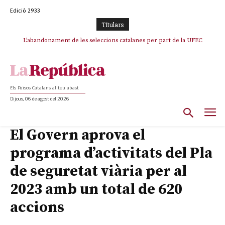
Edició 2933
TItulars
L’abandonament de les seleccions catalanes per part de la UFEC
espanyolitza l’esport del país
Els Països Catalans al teu abast
Dijous, 06 de agost del 2026
El Govern aprova el
programa d’activitats del Pla
de seguretat viària per al
2023 amb un total de 620
accions