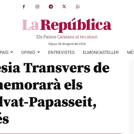
Els Països Catalans al teu abast
Dijous, 06 de agost del 2026
PAÍS
OPINIÓ
ENTREVISTES
ELMONCASTELLER
MÉ
esia Transvers de
emorarà els
lvat-Papasseit,
és