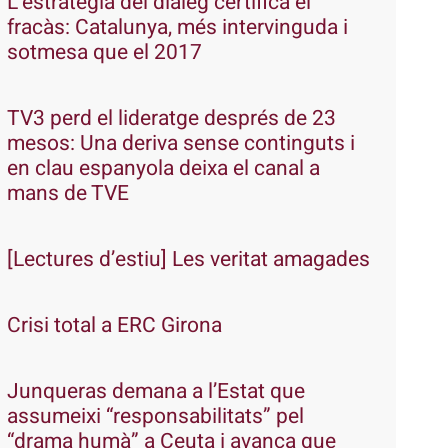
L’estratègia del diàleg certifica el
fracàs: Catalunya, més intervinguda i
sotmesa que el 2017
TV3 perd el lideratge després de 23
mesos: Una deriva sense continguts i
en clau espanyola deixa el canal a
mans de TVE
[Lectures d’estiu] Les veritat amagades
Crisi total a ERC Girona
Junqueras demana a l’Estat que
assumeixi “responsabilitats” pel
“drama humà” a Ceuta i avança que